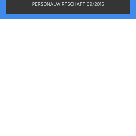
PERSONALWIRTSCHAFT 09/2016
Employer Branding für ProSiebenSat.1
DIGITAL BRANDING
Persönlichkeiten als Markenbotschafter
Über SIRUP