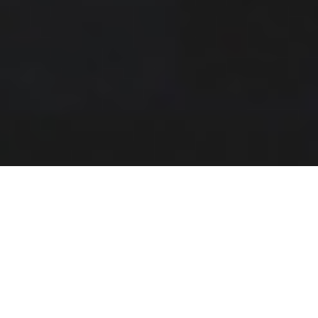
Die Gesellschaft für Internationale Zusammenarbeit
(GIZ) entwickelt für Unternehmen, Gründer und
Experten business cases, um internationale
Entwicklungszusammenarbeit mit wirtschaftlich
tragbaren Lösungen voranzutreiben. Zentrale
Anlaufstelle ist dabei das Lab of Tomorrow, eine